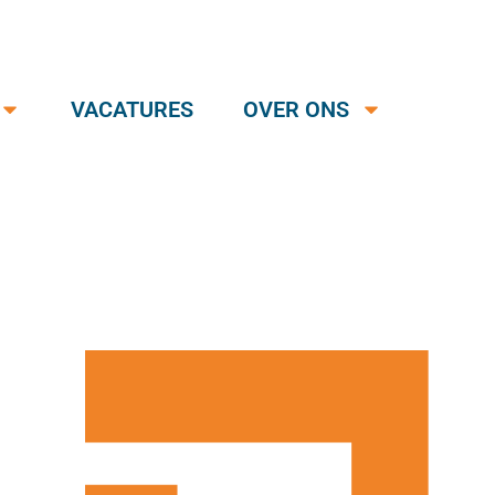
VACATURES
OVER ONS
ing