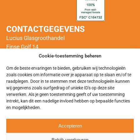
CONTACTGEGEVENS
Lucius Glasgroothandel
Finse Golf 14
3446 CK Woerden
Cookie-toestemming beheren
Om de beste ervaringen te bieden, gebruiken wij technologieën
info@luciusglas.nl
zoals cookies om informatie over je apparaat op te slaan en/of te
bestellingen@luciusglas.nl
raadplegen. Door in te stemmen met deze technologieën kunnen
0348 – 43 77 76
wij gegevens zoals surfgedrag of unieke ID's op deze site
verwerken. Als je geen toestemming geeft of uw toestemming
intrekt, kan dit een nadelige invloed hebben op bepaalde functies
en mogelijkheden.
Accepteren
Privacyverklaring
–
Algemene Voorwaarden
–
Bekijk voorkeuren