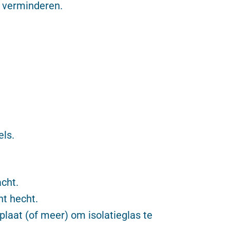
e verminderen.
ls.
cht.
nt hecht.
aat (of meer) om isolatieglas te