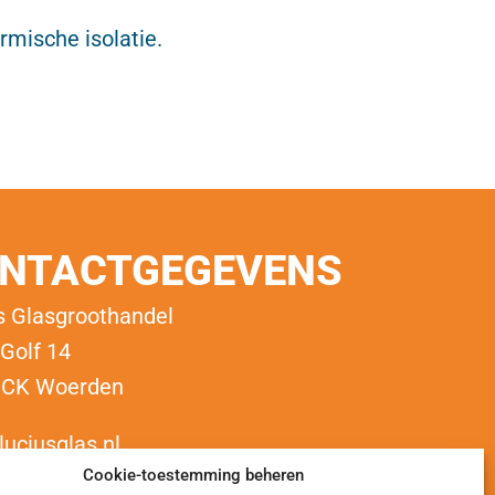
rmische isolatie.
NTACTGEGEVENS
s Glasgroothandel
 Golf 14
 CK Woerden
luciusglas.nl
Cookie-toestemming beheren
llingen@luciusglas.nl