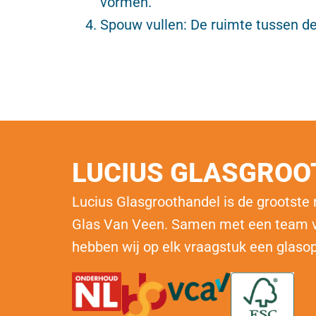
vormen.
Spouw vullen: De ruimte tussen de
LUCIUS GLASGRO
Lucius Glasgroothandel is de grootste
Glas Van Veen
. Samen met een team v
hebben wij op elk vraagstuk een glaso