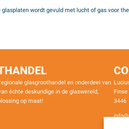
 glasplaten wordt gevuld met lucht of gas voor the
OTHANDEL
CO
 regionale glasgroothandel en onderdeel van
Luciu
an échte deskundige in de glaswereld,
Finse
plossing op maat!
3446
info@
beste