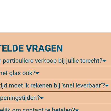
TELDE VRAGEN
 particuliere verkoop bij jullie terecht?
 het glas ook?
ijd moet ik rekenen bij ‘snel leverbaar’?
 openingstijden?
elijk om contant te betalen?