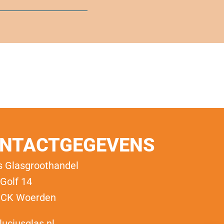
NTACTGEGEVENS
s Glasgroothandel
 Golf 14
 CK Woerden
luciusglas.nl