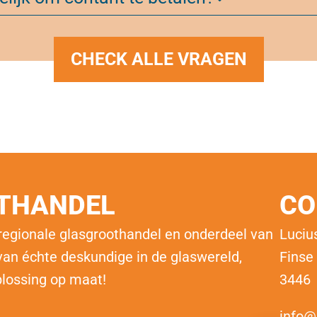
CHECK ALLE VRAGEN
OTHANDEL
CO
 regionale glasgroothandel en onderdeel van
Luciu
an échte deskundige in de glaswereld,
Finse
plossing op maat!
3446
info@