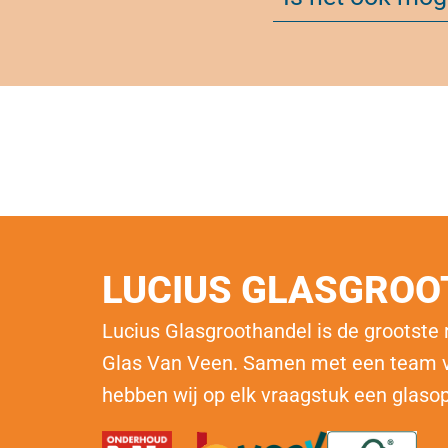
LUCIUS GLASGRO
Lucius Glasgroothandel is de grootste
Glas Van Veen
. Samen met een team v
hebben wij op elk vraagstuk een glaso